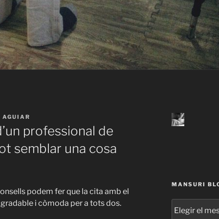
 AGUIAR
d’un professional de
ot semblar una cosa
MANSURI BL
nsells podem fer que la cita amb el
radable i còmoda per a tots dos. ⁣⁣⁣⁣
MANSURI
BLOG