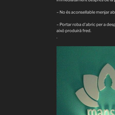
– No és aconsellable menjar abans.
– Portar roba d’abric per a despr
això produirà fred. ⁣⁣⁣⁣
.