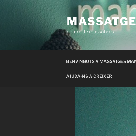
Saltar
al
MASSATGE
contenido
centre de massatges
BENVINGUTS A MASSATGES MA
AJUDA-NS A CREIXER