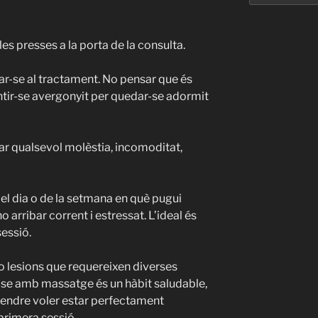
es presses a la porta de la consulta. ⁣⁣⁣⁣
urar-se al tractament. No pensar que és
tir-se avergonyit per quedar-se adormit
ar qualsevol molèstia, incomoditat,
el dia o de la setmana en què pugui
o arribar corrent i estressat. L’ideal és
ió. ⁣⁣⁣⁣
 o lesions que requereixen diverses
r-se amb massatge és un hàbit saludable,
tendre voler estar perfectament
era sessió. ⁣⁣⁣⁣