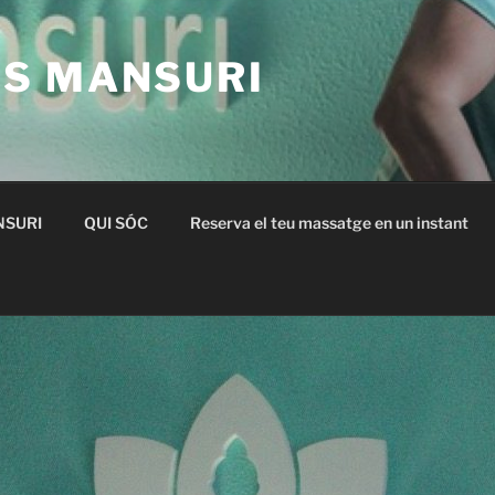
S MANSURI
NSURI
QUI SÓC
Reserva el teu massatge en un instant