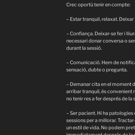
Crec oportú tenir en compte: ⁣⁣⁣⁣
– Estar tranquil, relaxat. Deixar l
– Confiança. Deixar-se fer i lli
necessari donar conversa o sen
durant la sessió. ⁣⁣⁣⁣
⁣– Comunicació. Hem de notific
sensació, dubte o pregunta.⁣⁣⁣⁣
⁣– Demanar cita en el moment d
arribar tranquil, és convenient n
no tenir res a fer després de la sess
– Ser pacient. Hi ha patologies
sessions per a millorar. Tracta
un estil de vida. No podem pre
immediatament després de la prim