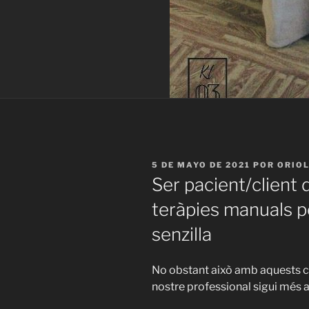
PUBLICADO
5 DE MAYO DE 2021
POR
ORIOL
EL
Ser pacient/client 
teràpies manuals p
senzilla
No obstant això amb aquests co
nostre professional sigui més ag